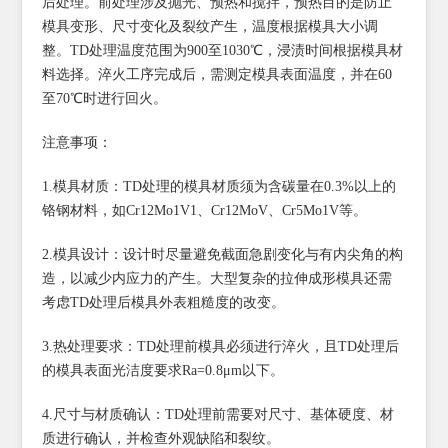
后处理。前处理涉及抛光、预热和搅拌，预热目的是防止
模具变形、尺寸变化及裂纹产生，温度根据模具大小调
整。TD处理温度范围为900至1030℃，浸渍时间根据模具材
料选择。淬火工序完成后，需测定模具表面温度，并在60
至70℃时进行回火。
注意事项：
1.模具材质：TD处理的模具材质须为含碳量在0.3%以上的
铬钢材料，如Cr12Mo1V1、Cr12MoV、Cr5Mo1V等。
2.模具设计：设计时尽量避免截面急剧变化与有内尖角的构
造，以减少内应力的产生。大型复杂的拉伸成形模具还需
考虑TD处理后模具外表粗糙度的改变。
3.热处理要求：TD处理前模具必须进行淬火，且TD处理后
的模具表面光洁度要求Ra=0.8μm以下。
4.尺寸与材质确认：TD处理前需要对尺寸、基体硬度、材
质进行确认，并检查外观缺陷和裂纹。